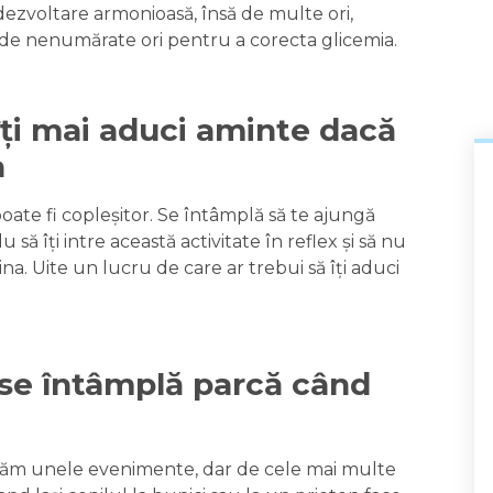
dezvoltare armonioasă, însă de multe ori,
 de nenumărate ori pentru a corecta glicemia.
ți mai aduci aminte dacă
a
oate fi copleșitor. Se întâmplă să te ajungă
u să îți intre această activitate în reflex și să nu
ina. Uite un lucru de care ar trebui să îți aduci
e se întâmplă parcă când
olăm unele evenimente, dar de cele mai multe