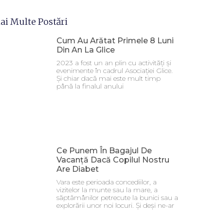
ai Multe Postări
Cum Au Arătat Primele 8 Luni
Din An La Glice
2023 a fost un an plin cu activități și
evenimente în cadrul Asociației Glice.
Și chiar dacă mai este mult timp
până la finalul anului
Ce Punem În Bagajul De
Vacanță Dacă Copilul Nostru
Are Diabet
Vara este perioada concediilor, a
vizitelor la munte sau la mare, a
săptămânilor petrecute la bunici sau a
explorării unor noi locuri. Și deși ne-ar