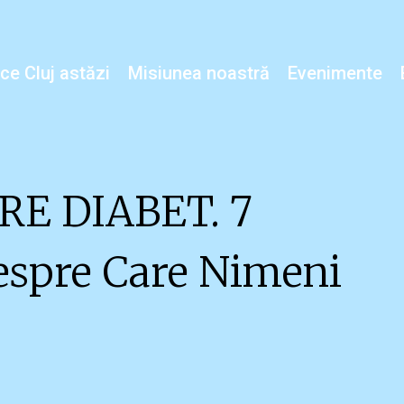
ice Cluj astăzi
Misiunea noastră
Evenimente
RE DIABET. 7
espre Care Nimeni