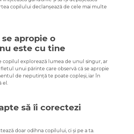
partea copilului declanșează de cele mai multe
 se apropie o
 nu este cu tine
e copilul explorează lumea de unul singur, ar
ufletul unui părinte care observă că se apropie
entul de neputință te poate copleși, iar în
 el.
apte să îi corectezi
ează doar odihna copilului, ci și pe a ta.