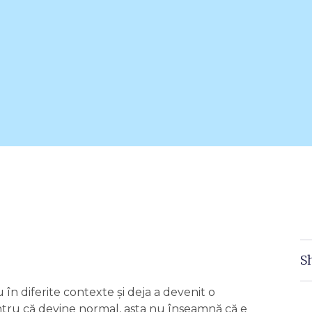
S
u în diferite contexte și deja a devenit o
entru că devine normal, asta nu înseamnă că e