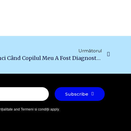
Următorul
Ce Aș Fi Vrut Să Știu Atunci Când Copilul Meu A Fost Diagnosticat Cu Diabet De Tip 1
Subscribe
țialitate
and
Termeni si condiții
apply.