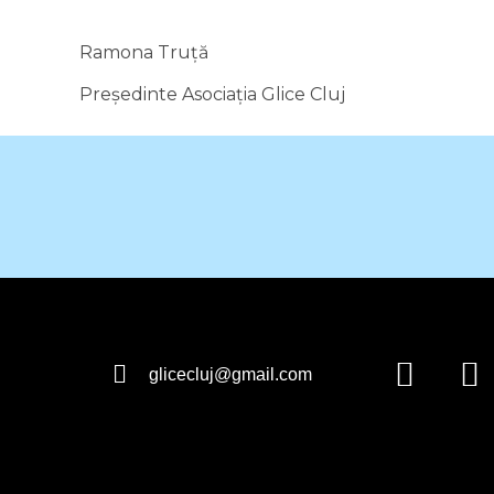
Ramona Truță
Președinte Asociația Glice Cluj
glicecluj@gmail.com