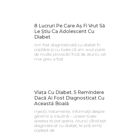
8 Lucruri Pe Care Aș Fi Vrut Să
Le Știu Ca Adolescent Cu
Diabet
Am fost diagnosticată cu diabet în
copilărie și cu toate că am avut parte
de multe provocări încă de atunci, cel
mai greu a fost
Viața Cu Diabet. 5 Remindere
Dacă Ai Fost Diagnosticat Cu
Această Boală
Injecții, tratamente, informații despre
glicemii și insulină – uneori toate
acestea te pot speria. Atunci când ești
diagnosticat cu diabet, te poți simți
copleșit de